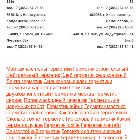
181е
52
тел. +7 (3852) 57-26-36
Тел:
+7 (3842) 67-46-36
654018, г. Новокузнецк,
660058, г. Красноярск, ул.
Кондомское шоссе, 27
Ломоносова, 85
Тел.
+7 (3843) 60-10-76
тел. +7 (391) 215-46-36
634009, г. Томск, ул. Нижне-
644018, г. Омск, ул. Индустриальная
Луговая, 85а
1-я, 6
тел.+7 (3822) 97-94-36
тел. +7 (3812) 37-84-41
Монтажные пены герметики
Герметик строительный
Нейтральный герметик
Клей герметик силиконовый
Лента герметик
Силиконовые клеи герметики
Герметики характеристики
Герметик
двухкомпонентный
Герметика москва
Герметик
сервис
Полисульфидный герметик
Герметик для
наружных работ
Герметик абрис
Герметик мастика
Герметик снаб сервис
Как пользоваться герметиком
Сколько сохнет герметик
Тиоколовый герметик
Какой
герметик лучше
Герметик loctite
Герметик локтайт
Бензостойкий герметик
Герметик сантехнический
Пластиковый герметик
Герметик викар
Стекольный