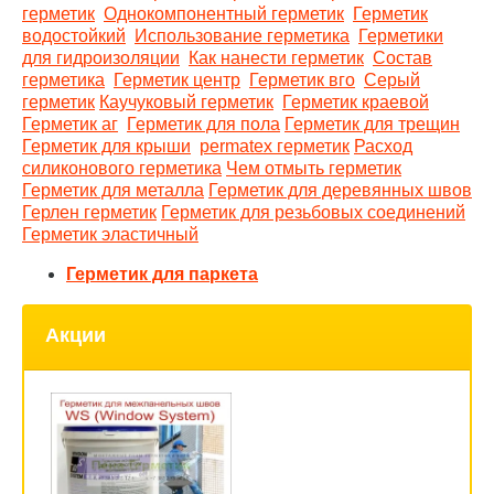
герметик
Однокомпонентный герметик
Герметик
водостойкий
Использование герметика
Герметики
для гидроизоляции
Как нанести герметик
Состав
герметика
Герметик центр
Герметик вго
Серый
герметик
Каучуковый герметик
Герметик краевой
Герметик аг
Герметик для пола
Герметик для трещин
Герметик для крыши
permatex герметик
Расход
силиконового герметика
Чем отмыть герметик
Герметик для металла
Герметик для деревянных швов
Герлен герметик
Герметик для резьбовых соединений
Герметик эластичный
Герметик для паркета
Акции