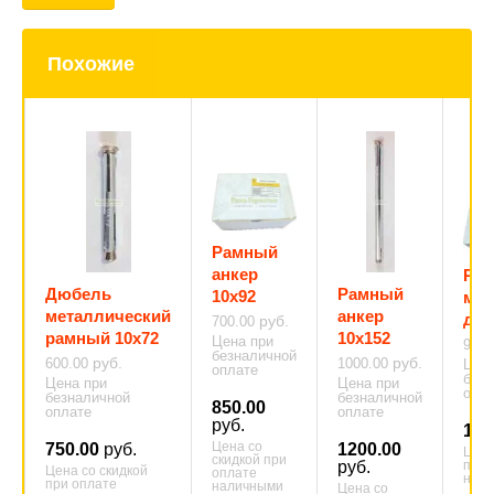
Похожие
Рамный
анкер
Ра
Дюбель
Рамный
10х92
мет
металлический
анкер
дюб
руб.
700.00
рамный 10х72
10х152
Цена при
900
безналичной
руб.
руб.
600.00
1000.00
Цена
оплате
безн
Цена при
Цена при
опла
безналичной
безналичной
850.00
оплате
оплате
руб.
105
Цена со
750.00
руб.
1200.00
Цена
скидкой при
при 
руб.
Цена со скидкой
оплате
нал
при оплате
наличными
Цена со